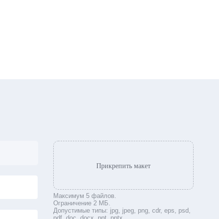
Файлы
Файлы
Прикрепить макет
Максимум 5 файлов.
Ограничение 2 МБ.
Допустимые типы: jpg, jpeg, png, cdr, eps, psd,
pdf, doc, docx, ppt, pptx.