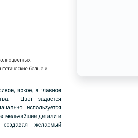
полноцветных
интетические белые и
ивое, яркое, а главное
ства.
Цвет задается
ачально используется
ые мельчайшие детали и
, создавая желаемый